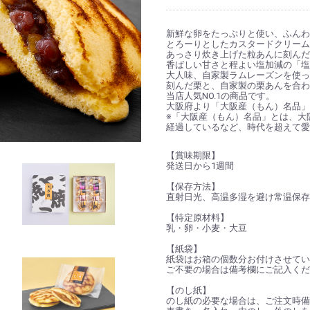
新鮮な卵をたっぷりと使い、ふんわ
とろーりとしたカスタードクリーム
あっさり炊き上げた粒あんに刻んだ
香ばしい甘さと程よい塩加減の「塩
大人味、自家製ラムレーズンを使っ
刻んだ栗と、自家製の栗あんを合わ
当店人気NO.1の商品です。
大阪府より「大阪産（もん）名品」
※「大阪産（もん）名品」とは、大
経過しているなど、時代を超えて愛
【賞味期限】
発送日から1週間
【保存方法】
直射日光、高温多湿を避け常温保存
【特定原材料】
乳・卵・小麦・大豆
【紙袋】
紙袋はお箱の個数分お付けさせてい
ご不要の場合は備考欄にご記入くだ
【のし紙】
のし紙の必要な場合は、ご注文時備