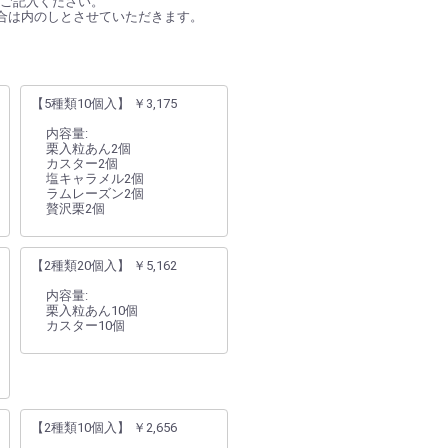
ご記入ください。
合は内のしとさせていただきます。
【5種類10個入】 ￥3,175
内容量:
栗入粒あん2個
カスター2個
塩キャラメル2個
ラムレーズン2個
贅沢栗2個
【2種類20個入】 ￥5,162
内容量:
栗入粒あん10個
カスター10個
【2種類10個入】 ￥2,656