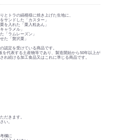
りとトラの縞模様に焼き上げた生地に、
をサンドした「カスター」
栗を入れた「栗入粒あん」
キャラメル」
た「ラムレーズン」
せた「贅沢栗」
の認定を受けている商品です。
阪を代表する土産物等であり、製造開始から50年以上が
され続ける加工食品又はこれに準じる商品です。
ただきます。
さい。
考欄に