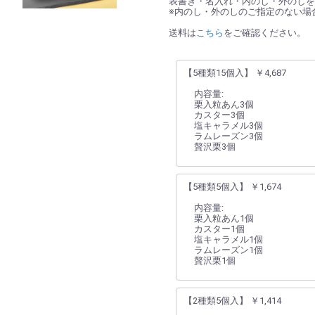
表書き・名入れ・内のし・外のしを
※内のし・外のしのご指定のない場
送料は
こちら
をご確認ください。
【5種類15個入】 ￥4,687
内容量:
栗入粒あん3個
カスター3個
塩キャラメル3個
ラムレーズン3個
贅沢栗3個
【5種類5個入】 ￥1,674
内容量:
栗入粒あん1個
カスター1個
塩キャラメル1個
ラムレーズン1個
贅沢栗1個
【2種類5個入】 ￥1,414