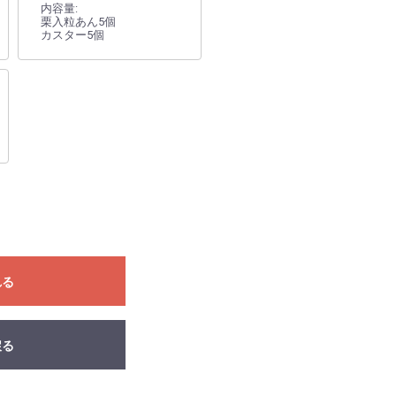
内容量:
栗入粒あん5個
カスター5個
れる
戻る